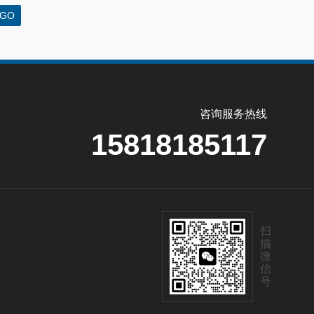
咨询服务热线
15818185117
扫
描
微
信
号