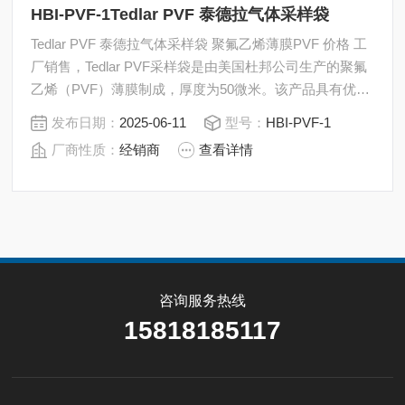
HBI-PVF-1Tedlar PVF 泰德拉气体采样袋
Tedlar PVF 泰德拉气体采样袋 聚氟乙烯薄膜PVF 价格 工
厂销售，Tedlar PVF采样袋是由美国杜邦公司生产的聚氟
乙烯（PVF）薄膜制成，厚度为50微米。该产品具有优良
的抗化学性，抗溶解性和抗污染性，耐强酸强碱。常温
发布日期：
2025-06-11
型号：
HBI-PVF-1
下，不受常规溶剂的影响。Tedlar（泰德拉）的水蒸气渗
厂商性质：
经销商
查看详情
透量13g/m2.24h.0.1MPa;氧气渗透量
114cc/m2.24h.0.1MPa。
咨询服务热线
15818185117