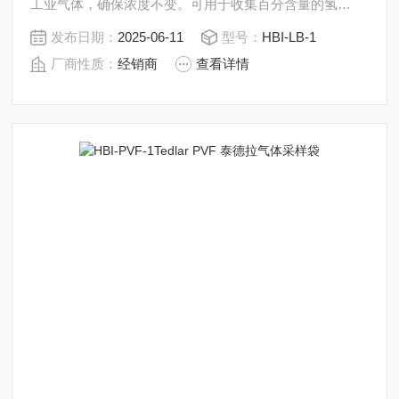
工业气体，确保浓度不变。可用于收集百分含量的氢
（H2），氧（O2），氮（N2），甲烷（CH4），一氧化
发布日期：
2025-06-11
型号：
HBI-LB-1
碳（CO），二氧化碳（CO2），工业气体，石油化工气
厂商性质：
经销商
查看详情
体，环境气体，温室气体。