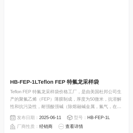
HB-FEP-1LTeflon FEP 特氟龙采样袋
Teflon FEP 特氟龙采样袋价格工厂，是由美国杜邦公司生
产的聚氟乙烯（FEP）薄膜制成，厚度为50微米，抗溶解
性和抗污染性，耐强酸强碱（除熔融碱金属，氟气，在较
高的温度和压力下的卤代化合物）对于液体、气体、水分
发布日期：
2025-06-11
型号：
HB-FEP-1L
和有机蒸汽有较低的渗透性。
厂商性质：
经销商
查看详情