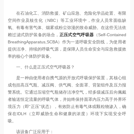
在石油化工、消防救援、矿山应急、危险化学品处置、有限
空间作业及核生化（NBC）等工业环境中，作业人员常面临缺
氧、有毒有害气体、烟雾或粉尘弥漫的致命威胁。在这些无法依
赖过滤式防护装备的场合，
正压式空气呼吸器
（Self-Contained
BreathingApparatus,SCBA）作为一道呼吸安全防线，为使用者
提供洁净、持续的呼吸气源，是保障人员生命安全与应急救援效
率的核心个体防护装备。
一、什么是正压式空气呼吸器？
是一种由使用者自携气源的开放式呼吸保护装置，其核心组
成包括高压气瓶、减压阀、供气阀、全面罩、背架组件及压力报
警系统。它通过压缩空气瓶储存洁净空气，经多级减压后向佩戴
者输送恒定流量的呼吸气体，并始终保持面罩内压力高于外界环
境压力（即“正压”状态），有效防止有毒气体或颗粒物渗入，确
保在IDLH（立即威胁生命和健康的浓度）环境下实现安全呼
吸。
该设备广泛应用于：