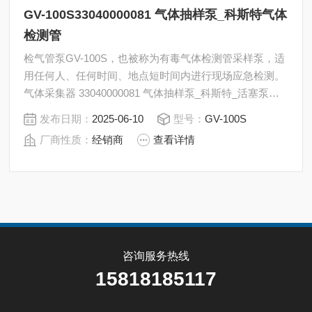
GV-100S33040000081 气体抽样泵_科斯特气体
检测管
检气管泵GV-100S，也被称为有毒气体检测管采样泵，适
用任何人、任何时间、地点短时间内进行现场应急检测。
气体采集器 33040000081 气体抽样泵_科斯特_活塞泵
33040000081 气体抽样泵_科斯特气体检测管。
发布日期：
2025-06-10
型号：
GV-100S
厂商性质：
经销商
查看详情
咨询服务热线
15818185117