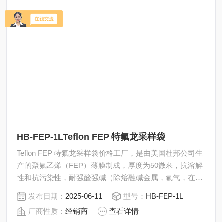
HB-FEP-1LTeflon FEP 特氟龙采样袋
Teflon FEP 特氟龙采样袋价格工厂，是由美国杜邦公司生
产的聚氟乙烯（FEP）薄膜制成，厚度为50微米，抗溶解
性和抗污染性，耐强酸强碱（除熔融碱金属，氟气，在较
高的温度和压力下的卤代化合物）对于液体、气体、水分
发布日期：
2025-06-11
型号：
HB-FEP-1L
和有机蒸汽有较低的渗透性。
厂商性质：
经销商
查看详情