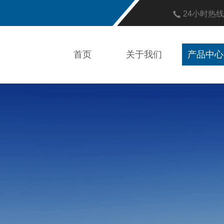
24小时热
首页
关于我们
产品中心