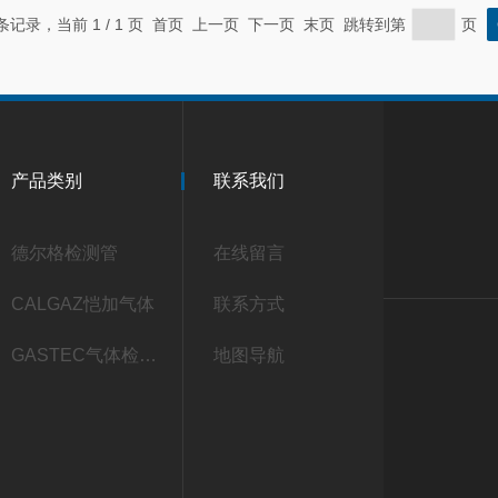
 条记录，当前 1 / 1 页 首页 上一页 下一页 末页 跳转到第
页
产品类别
联系我们
德尔格检测管
在线留言
CALGAZ恺加气体
联系方式
GASTEC气体检测管
地图导航