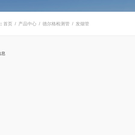
：
首页
/
产品中心
/
德尔格检测管
/
发烟管
信息