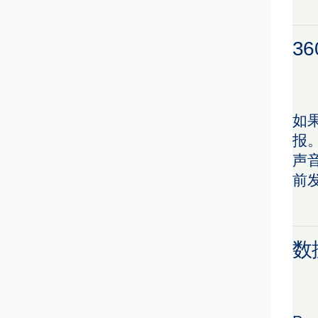
3
如果
报
声
前
数