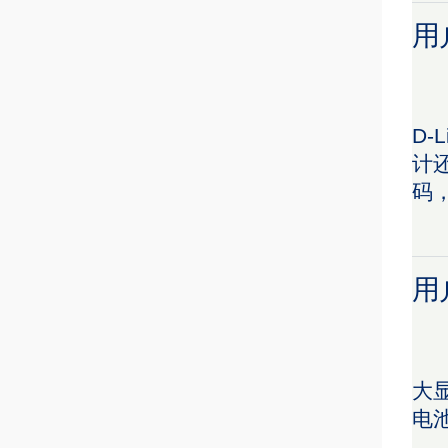
用
D
计还
码
用
大
电