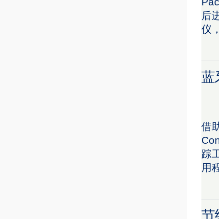
P
后进
仪
蓝
借
Co
踪工
用
节