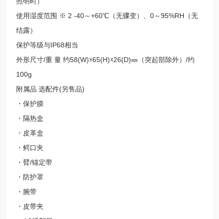
照明时）
使用湿度范围 ※ 2 -40～+60℃（无骤变）、0～95%RH（无
结露）
保护等级与IP68相当
外形尺寸/重 量 约58(W)☓65(H)☓26(D)㎜（突起部除外）/约
100g
附属品 选配件(另售品)
・保护膜
・隔热盒
・皮革盒
・鳄口夹
・臂/锚定带
・防护罩
・腕带
・皮带夹