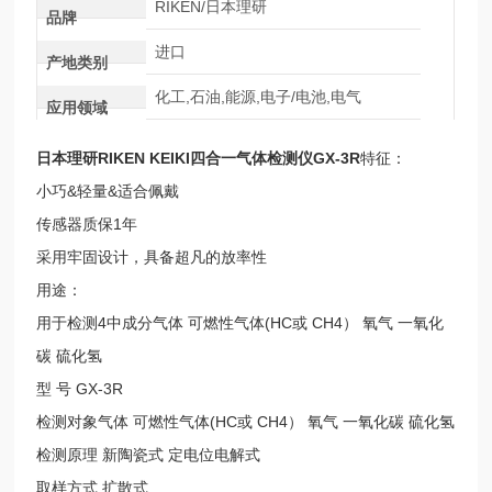
RIKEN/日本理研
品牌
进口
产地类别
化工,石油,能源,电子/电池,电气
应用领域
日本理研RIKEN KEIKI四合一气体检测仪
GX-3R
特征：
小巧&轻量&适合佩戴
传感器质保1年
采用牢固设计，具备超凡的放率性
用途：
用于检测4中成分气体 可燃性气体(HC或 CH4） 氧气 一氧化
碳 硫化氢
型 号 GX-3R
检测对象气体 可燃性气体(HC或 CH4） 氧气 一氧化碳 硫化氢
检测原理 新陶瓷式 定电位电解式
取样方式 扩散式