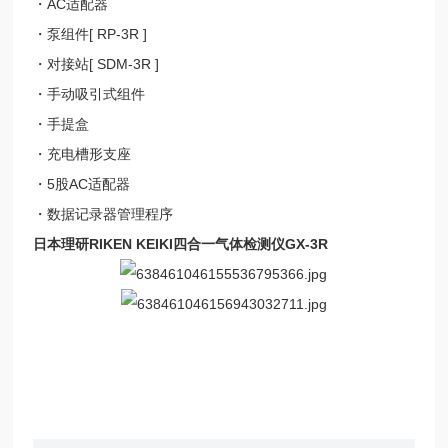
・AC适配器
・泵组件[ RP-3R ]
・对接站[ SDM-3R ]
・手动吸引式组件
・手提盒
・充电槽形支座
・5股AC适配器
・数据记录器管理程序
日本理研RIKEN KEIKI四合一气体检测仪
GX-3R