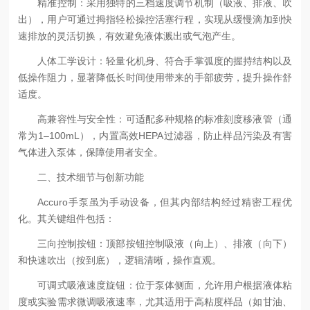
精准控制：采用独特的三档速度调节机制（吸液、排液、吹
出），用户可通过拇指轻松操控活塞行程，实现从缓慢滴加到快
速排放的灵活切换，有效避免液体溅出或气泡产生。
人体工学设计：轻量化机身、符合手掌弧度的握持结构以及
低操作阻力，显著降低长时间使用带来的手部疲劳，提升操作舒
适度。
高兼容性与安全性：可适配多种规格的标准刻度移液管（通
常为1–100mL），内置高效HEPA过滤器，防止样品污染及有害
气体进入泵体，保障使用者安全。
二、技术细节与创新功能
Accuro手泵虽为手动设备，但其内部结构经过精密工程优
化。其关键组件包括：
三向控制按钮：顶部按钮控制吸液（向上）、排液（向下）
和快速吹出（按到底），逻辑清晰，操作直观。
可调式吸液速度旋钮：位于泵体侧面，允许用户根据液体粘
度或实验需求微调吸液速率，尤其适用于高粘度样品（如甘油、